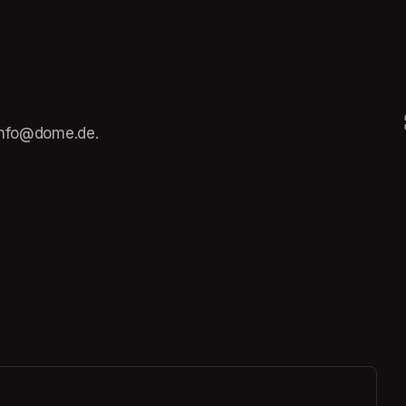
 info@dome.de.
ew tab)