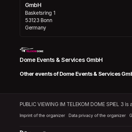
GmbH
Basketsring 1
53123 Bonn
Germany
(opens in a new tab)
Dome Events & Services GmbH
Other events of Dome Events & Services Gm
PUBLIC VIEWING IM TELEKOM DOME SPIEL 3 is a
Imprint of the organizer
(opens in a new tab)
Data privacy of the organizer
(op
G