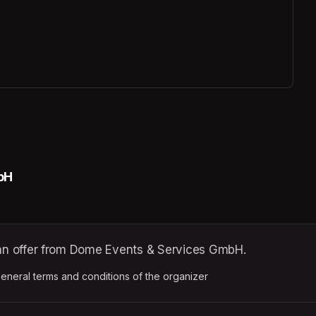
bH
n offer from Dome Events & Services GmbH.
ens in a new tab)
eneral terms and conditions of the organizer
(opens in a new tab)